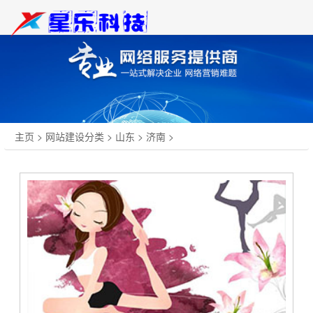
主页
>
网站建设分类
>
山东
>
济南
>