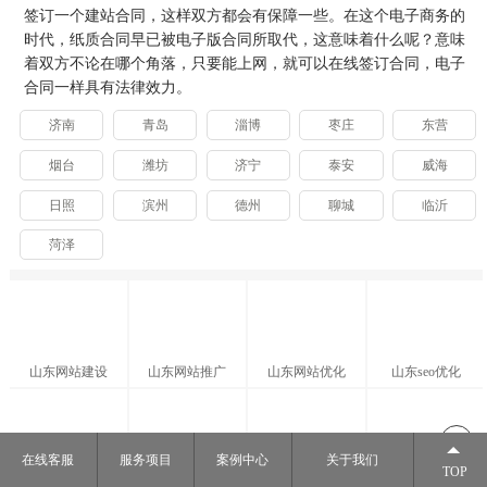
签订一个建站合同，这样双方都会有保障一些。在这个电子商务的
时代，纸质合同早已被电子版合同所取代，这意味着什么呢？意味
着双方不论在哪个角落，只要能上网，就可以在线签订合同，电子
合同一样具有法律效力。
济南
青岛
淄博
枣庄
东营
烟台
潍坊
济宁
泰安
威海
日照
滨州
德州
聊城
临沂
菏泽
山东网站建设
山东网站推广
山东网站优化
山东seo优化
在线客服
服务项目
案例中心
关于我们
TOP
山东APP开发
山东小程序开发
山东网站托管
山东网站维护